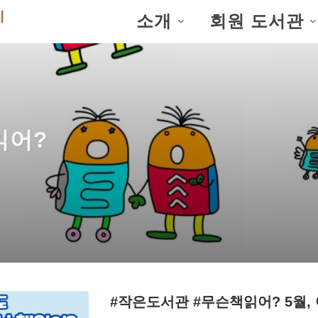
소개
회원 도서관
읽어?
#작은도서관 #무슨책읽어? 5월,