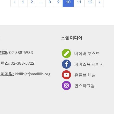
«
1
2
...
8
9
10
11
12
»
처
소셜 미디어
전화:
02-388-5933
네이버 포스트
팩스:
02-388-5922
페이스북 페이지
이메일:
kidlib(at)smalllib.org
유튜브 채널
인스타그램